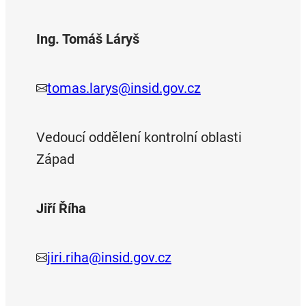
Ing. Tomáš Láryš
tomas.larys@insid.gov.cz
Vedoucí oddělení kontrolní oblasti
Západ
Jiří Říha
jiri.riha@insid.gov.cz