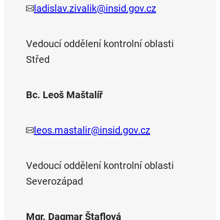
ladislav.zivalik@insid.gov.cz
Vedoucí oddělení kontrolní oblasti
Střed
Bc. Leoš Maštalíř
leos.mastalir@insid.gov.cz
Vedoucí oddělení kontrolní oblasti
Severozápad
Mgr. Dagmar Štaflová