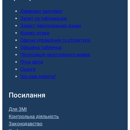
Державні закупівлі
Запит на інформацію
Захист персональних даних
Кодекс етики
Офісне управління та структура
Офіційна табличка
Пропозиція непотрібного майна
Річні звіти
Скарги
Що нам робити?
Посилання
Для ЗМІ
Контрольна діяльність
Законодавство