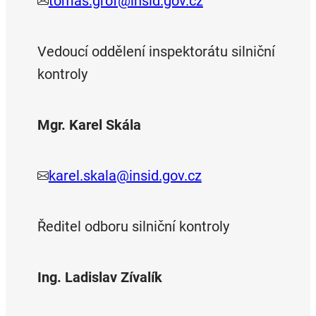
tomas.grof@insid.gov.cz
Vedoucí oddělení inspektorátu silniční
kontroly
Mgr. Karel Skála
karel.skala@insid.gov.cz
Ředitel odboru silniční kontroly
Ing. Ladislav Zívalík