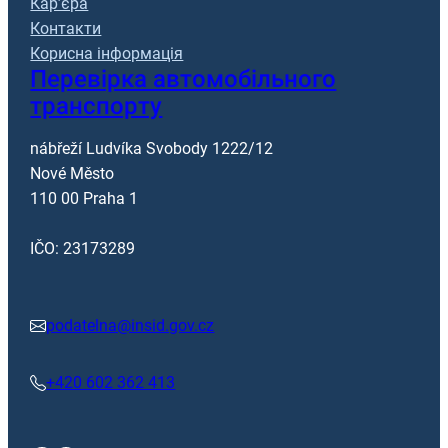
Кар’єра
Контакти
Корисна інформація
Перевірка автомобільного
транспорту
nábřeží Ludvíka Svobody 1222/12
Nové Město
110 00 Praha 1
IČO: 23173289
podatelna@insid.gov.cz
+420 602 362 413