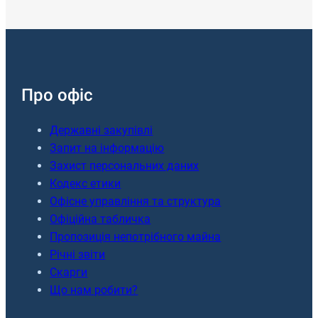
Про офіс
Державні закупівлі
Запит на інформацію
Захист персональних даних
Кодекс етики
Офісне управління та структура
Офіційна табличка
Пропозиція непотрібного майна
Річні звіти
Скарги
Що нам робити?