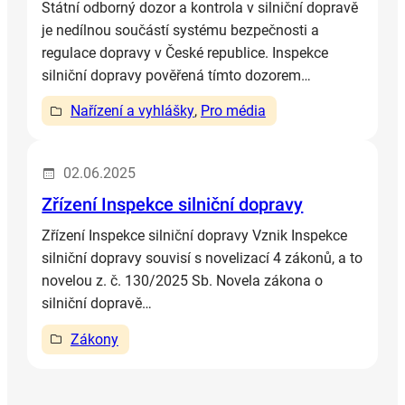
Státní odborný dozor a kontrola v silniční dopravě
je nedílnou součástí systému bezpečnosti a
regulace dopravy v České republice. Inspekce
silniční dopravy pověřená tímto dozorem…
Nařízení a vyhlášky
, 
Pro média
02.06.2025
Zřízení Inspekce silniční dopravy
Zřízení Inspekce silniční dopravy Vznik Inspekce
silniční dopravy souvisí s novelizací 4 zákonů, a to
novelou z. č. 130/2025 Sb. Novela zákona o
silniční dopravě…
Zákony