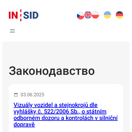
Перейти
до
вмісту
Законодавство
03.06.2025
Vizuály vozidel a stejnokrojů dle
vyhlášky č. 522/2006 Sb., o státním
odborném dozoru a kontrolách v silniční
dopravě