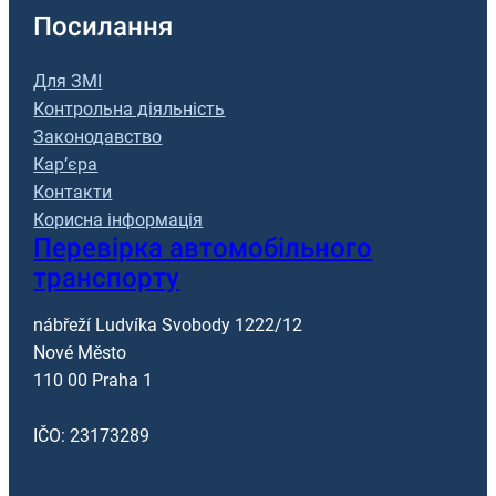
Посилання
Для ЗМІ
Контрольна діяльність
Законодавство
Кар’єра
Контакти
Корисна інформація
Перевірка автомобільного
транспорту
nábřeží Ludvíka Svobody 1222/12
Nové Město
110 00 Praha 1
IČO: 23173289