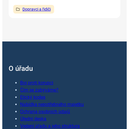
Dopravci a řidiči
O úřadu
Boj proti korupci
Čím se zabýváme?
Etický kodex
Nabídka nepotřebného majetku
Ochrana osobních údajů
Úřední deska
Vedení úřadu a jeho struktura