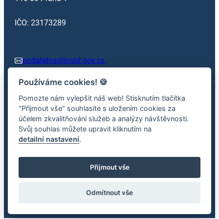
IČO: 23173289
podatelna@insid.gov.cz
Používáme cookies!
🍪
+420 602 362 413
Pomozte nám vylepšit náš web! Stisknutím tlačítka
"Přijmout vše" souhlasíte s uložením cookies za
účelem zkvalitňování služeb a analýzy návštěvnosti.
Facebook
x.com
Svůj souhlas můžete upravit kliknutím na
detailní nastavení
.
Přijmout vše
2026 © Inspekce silniční dopravy – Informace jsou
poskytovány dle zák. č. 106/1999 Sb., o svobodném přístupu k
Odmítnout vše
informacím.