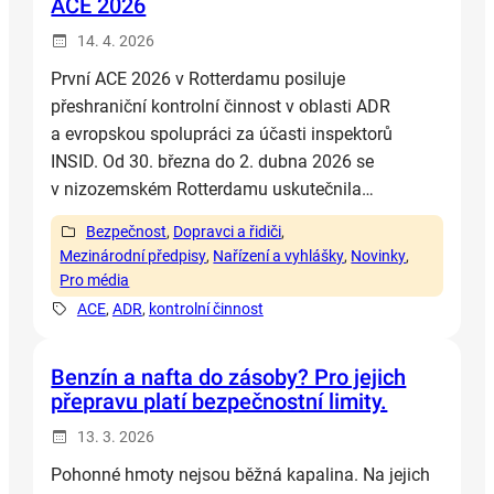
ACE 2026
14. 4. 2026
První ACE 2026 v Rotterdamu posiluje
přeshraniční kontrolní činnost v oblasti ADR
a evropskou spolupráci za účasti inspektorů
INSID. Od 30. března do 2. dubna 2026 se
v nizozemském Rotterdamu uskutečnila…
Bezpečnost
, 
Dopravci a řidiči
, 
Mezinárodní předpisy
, 
Nařízení a vyhlášky
, 
Novinky
, 
Pro média
ACE
, 
ADR
, 
kontrolní činnost
Benzín a nafta do zásoby? Pro jejich
přepravu platí bezpečnostní limity.
13. 3. 2026
Pohonné hmoty nejsou běžná kapalina. Na jejich