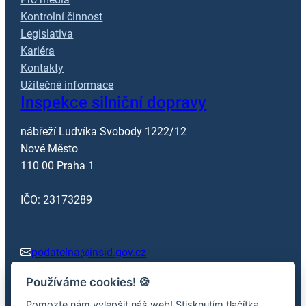
Kontrolní činnost
Legislativa
Kariéra
Kontakty
Užitečné informace
Inspekce silniční dopravy
nábřeží Ludvíka Svobody 1222/12
Nové Město
110 00 Praha 1
IČO: 23173289
podatelna@insid.gov.cz
Používáme cookies!
🍪
+420 602 362 413
Pomozte nám vylepšit náš web! Stisknutím tlačítka