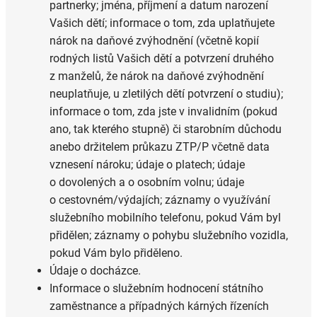
partnerky; jména, příjmení a datum narození
Vašich dětí; informace o tom, zda uplatňujete
nárok na daňové zvýhodnění (včetně kopií
rodných listů Vašich dětí a potvrzení druhého
z manželů, že nárok na daňové zvýhodnění
neuplatňuje, u zletilých dětí potvrzení o studiu);
informace o tom, zda jste v invalidním (pokud
ano, tak kterého stupně) či starobním důchodu
anebo držitelem průkazu ZTP/P včetně data
vznesení nároku; údaje o platech; údaje
o dovolených a o osobním volnu; údaje
o cestovném/výdajích; záznamy o využívání
služebního mobilního telefonu, pokud Vám byl
přidělen; záznamy o pohybu služebního vozidla,
pokud Vám bylo přiděleno.
Údaje o docházce.
Informace o služebním hodnocení státního
zaměstnance a případných kárných řízeních