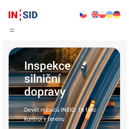
Přeskočit
na
obsah
Inspekce
silniční
dopravy
Devět měsíců INSID: 16 tisíc
kontrol v terénu