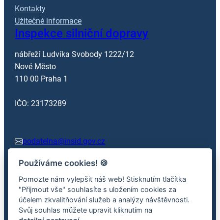
Kontakty
Užitečné informace
Inspekce silniční dopravy
nábřeží Ludvíka Svobody 1222/12
Nové Město
110 00 Praha 1
IČO: 23173289
podatelna@insid.gov.cz
Používáme cookies!
🍪
+420 602 362 413
Pomozte nám vylepšit náš web! Stisknutím tlačítka
"Přijmout vše" souhlasíte s uložením cookies za
účelem zkvalitňování služeb a analýzy návštěvnosti.
Facebook
x.com
Svůj souhlas můžete upravit kliknutím na