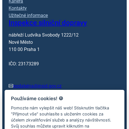
Kariéra
Kontakty
Užitečné informace
Inspekce silniční dopravy
nábřeží Ludvíka Svobody 1222/12
Nové Město
110 00 Praha 1
IČO: 23173289
podatelna@insid.gov.cz
Používáme cookies!
🍪
+420 602 362 413
Pomozte nám vylepšit náš web! Stisknutím tlačítka
"Přijmout vše" souhlasíte s uložením cookies za
účelem zkvalitňování služeb a analýzy návštěvnosti.
Facebook
x.com
Svůj souhlas můžete upravit kliknutím na