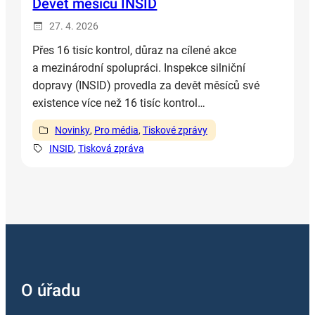
Devět měsíců INSID
27. 4. 2026
Přes 16 tisíc kontrol, důraz na cílené akce
a mezinárodní spolupráci. Inspekce silniční
dopravy (INSID) provedla za devět měsíců své
existence více než 16 tisíc kontrol…
Novinky
, 
Pro média
, 
Tiskové zprávy
INSID
, 
Tisková zpráva
O úřadu