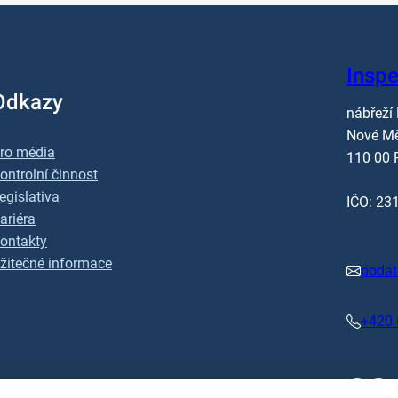
Inspe
Odkazy
nábřeží
Nové M
ro média
110 00 
ontrolní činnost
egislativa
IČO: 23
ariéra
ontakty
žitečné informace
podat
+420 
Facebook
x.com