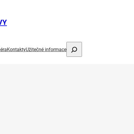
VY
Hledat
iéra
Kontakty
Užitečné informace