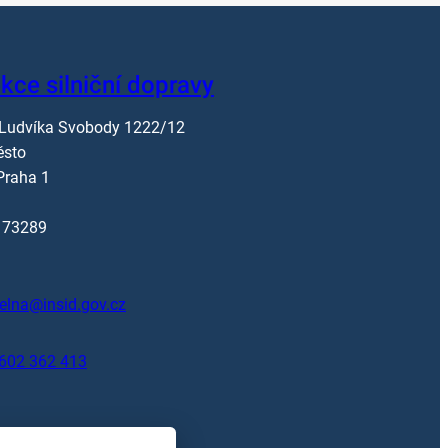
kce silniční dopravy
 Ludvíka Svobody 1222/12
ěsto
Praha 1
173289
elna@insid.gov.cz
602 362 413