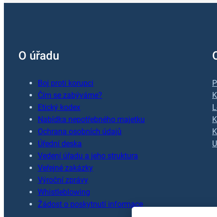
O úřadu
Boj proti korupci
P
Čím se zabýváme?
K
Etický kodex
L
Nabídka nepotřebného majetku
K
Ochrana osobních údajů
K
Úřední deska
U
Vedení úřadu a jeho struktura
Veřejné zakázky
Výroční zprávy
Whistleblowing
Žádost o poskytnutí informace