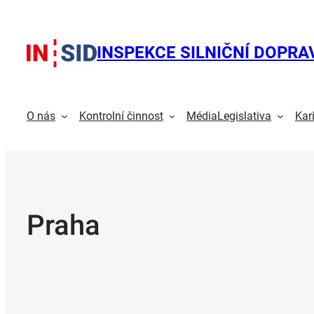
Přeskočit
na
obsah
INSPEKCE SILNIČNÍ DOPRA
O nás
Kontrolní činnost
Média
Legislativa
Kar
Praha