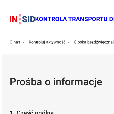
Przejdź
do
treści
KONTROLA TRANSPORTU 
O nas
Kontroluj aktywność
Głoska bezdźwięczna
Prośba o informacje
1. Część ogólna