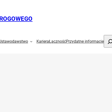
DROGOWEGO
Szuk
Ustawodawstwo
Kariera
Łączność
Przydatne informacje