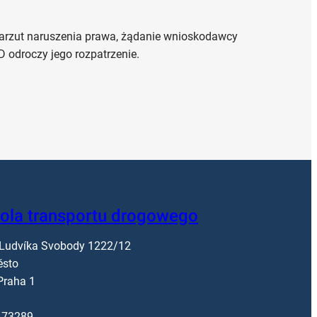
zarzut naruszenia prawa, żądanie wnioskodawcy
D odroczy jego rozpatrzenie.
rola transportu drogowego
 Ludvíka Svobody 1222/12
ěsto
Praha 1
173289