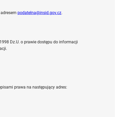
d adresem
podatelna@insid.gov.cz
.
998 Dz.U. o prawie dostępu do informacji
cji.
episami prawa na następujący adres: