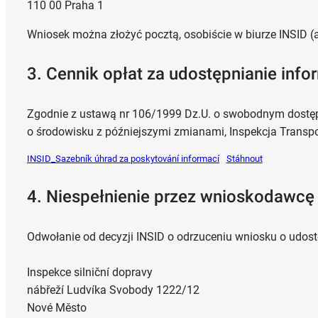
110 00 Praha 1
Wniosek można złożyć pocztą, osobiście w biurze INSID 
3. Cennik opłat za udostępnianie info
Zgodnie z ustawą nr 106/1999 Dz.U. o swobodnym dostępi
o środowisku z późniejszymi zmianami, Inspekcja Transpo
INSID_Sazebník úhrad za poskytování informací
Stáhnout
4. Niespełnienie przez wnioskodawc
Odwołanie od decyzji INSID o odrzuceniu wniosku o udost
Inspekce silniční dopravy
nábřeží Ludvíka Svobody 1222/12
Nové Město