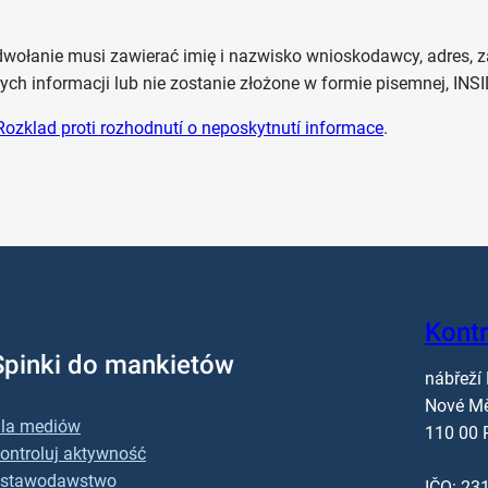
wołanie musi zawierać imię i nazwisko wnioskodawcy, adres, 
ch informacji lub nie zostanie złożone w formie pisemnej, INSI
Rozklad proti rozhodnutí o neposkytnutí informace
.
Kont
Spinki do mankietów
nábřeží
Nové M
la mediów
110 00 
ontroluj aktywność
stawodawstwo
IČO: 23