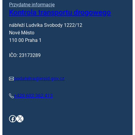
Przydatne informacje
Kontrola transportu drogowego
nábřeží Ludvíka Svobody 1222/12
Nové Město
110 00 Praha 1
IČO: 23173289
podatelna@insid.gov.cz
+420 602 362 413
Facebook
x.com