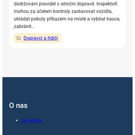
dodržování pravidel v silniční dopravě. Inspektoři
mohou za účelem kontroly zastavovat vozidla,
ukládat pokuty příkazem na místě a vybírat kauce,
zabránit…
Dopravci a řidiči
O nas
Co robimy