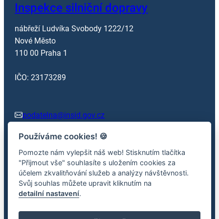
Inspekce silniční dopravy
nábřeží Ludvíka Svobody 1222/12
Nové Město
110 00 Praha 1
IČO: 23173289
podatelna@insid.gov.cz
Používáme cookies!
🍪
+420 602 362 413
Pomozte nám vylepšit náš web! Stisknutím tlačítka
"Přijmout vše" souhlasíte s uložením cookies za
účelem zkvalitňování služeb a analýzy návštěvnosti.
Facebook
x.com
Svůj souhlas můžete upravit kliknutím na
detailní nastavení
.