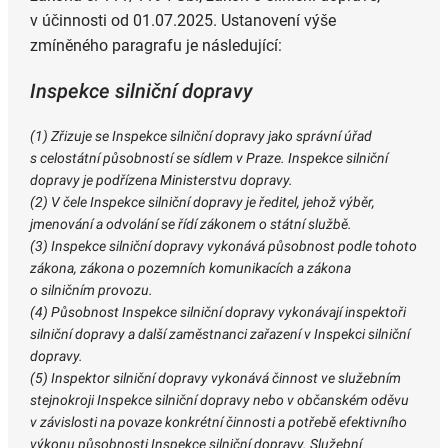
v účinnosti od 01.07.2025. Ustanovení výše
zmíněného paragrafu je následující:
Inspekce silniční dopravy
(1)
Zřizuje se Inspekce silniční dopravy jako správní úřad
s celostátní působností se sídlem v Praze. Inspekce silniční
dopravy je podřízena Ministerstvu dopravy.
(2)
V čele Inspekce silniční dopravy je ředitel, jehož výběr,
jmenování a odvolání se řídí zákonem o státní službě.
(3)
Inspekce silniční dopravy vykonává působnost podle tohoto
zákona, zákona o pozemních komunikacích a zákona
o silničním provozu.
(4)
Působnost Inspekce silniční dopravy vykonávají inspektoři
silniční dopravy a další zaměstnanci zařazení v Inspekci silniční
dopravy.
(5)
Inspektor silniční dopravy vykonává činnost ve služebním
stejnokroji Inspekce silniční dopravy nebo v občanském oděvu
v závislosti na povaze konkrétní činnosti a potřebě efektivního
výkonu působnosti Inspekce silniční dopravy. Služební