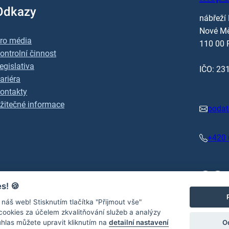
Odkazy
nábřeží
Nové M
ro média
110 00 
ontrolní činnost
egislativa
IČO: 23
ariéra
ontakty
žitečné informace
podat
+420 
Facebook
x.com
es!
🍪
náš web! Stisknutím tlačítka "Přijmout vše"
 cookies za účelem zkvalitňování služeb a analýzy
O
uhlas můžete upravit kliknutím na
detailní nastavení
y – Informace jsou poskytovány dle zák. č. 106/1999 Sb., o svobodném p