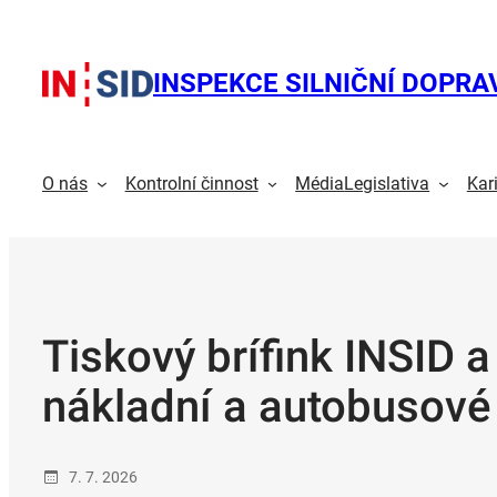
Přeskočit
na
obsah
INSPEKCE SILNIČNÍ DOPRA
O nás
Kontrolní činnost
Média
Legislativa
Kar
Tiskový brífink INSID 
nákladní a autobusové
7. 7. 2026