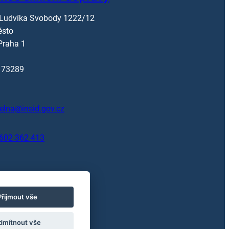
 Ludvíka Svobody 1222/12
ěsto
Praha 1
173289
elna@insid.gov.cz
602 362 413
Přijmout vše
dmítnout vše
řístupu k informacím.