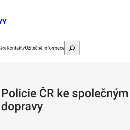
VY
Hledat
iéra
Kontakty
Užitečné informace
a Policie ČR ke společným
 dopravy