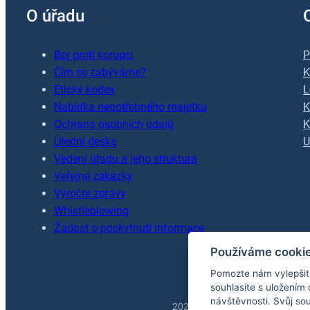
O úřadu
Boj proti korupci
P
Čím se zabýváme?
K
Etický kodex
L
Nabídka nepotřebného majetku
K
Ochrana osobních údajů
K
Úřední deska
U
Vedení úřadu a jeho struktura
Veřejné zakázky
Výroční zprávy
Whistleblowing
Žádost o poskytnutí informace
Používáme cooki
Pomozte nám vylepšit 
souhlasíte s uložením
návštěvnosti. Svůj so
2026 © Inspekce silniční doprav