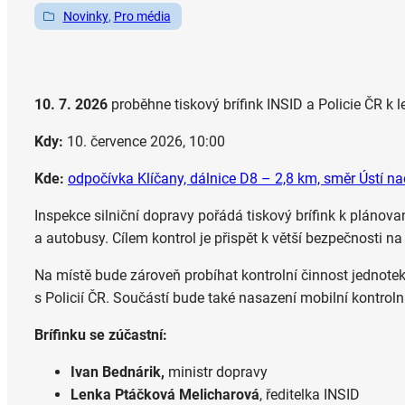
Novinky
, 
Pro média
10. 7. 2026
proběhne tiskový brífink INSID a Policie ČR k
Kdy:
10. července 2026, 10:00
Kde:
odpočívka Klíčany, dálnice D8 – 2,8 km, směr Ústí 
Inspekce silniční dopravy pořádá tiskový brífink k pláno
a autobusy. Cílem kontrol je přispět k větší bezpečnosti 
Na místě bude zároveň probíhat kontrolní činnost jednotek
s Policií ČR. Součástí bude také nasazení mobilní kontrolní
Brífinku se zúčastní:
Ivan Bednárik,
ministr dopravy
Lenka Ptáčková Melicharová
, ředitelka INSID