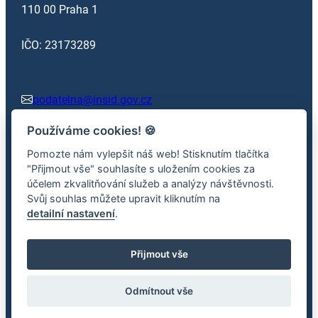
110 00 Praha 1
IČO: 23173289
podatelna@insid.gov.cz
Používáme cookies!
🍪
+420 602 362 413
Pomozte nám vylepšit náš web! Stisknutím tlačítka
"Přijmout vše" souhlasíte s uložením cookies za
účelem zkvalitňování služeb a analýzy návštěvnosti.
Facebook
x.com
Svůj souhlas můžete upravit kliknutím na
detailní nastavení
.
Přijmout vše
2026 © Inspekce silniční dopravy – Informace jsou
poskytovány dle zák. č. 106/1999 Sb., o svobodném přístupu k
Odmítnout vše
informacím.