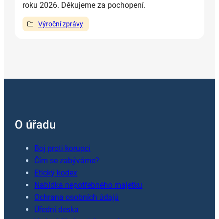
roku 2026. Děkujeme za pochopení.
Výroční zprávy
O úřadu
Boj proti korupci
Čím se zabýváme?
Etický kodex
Nabídka nepotřebného majetku
Ochrana osobních údajů
Úřední deska